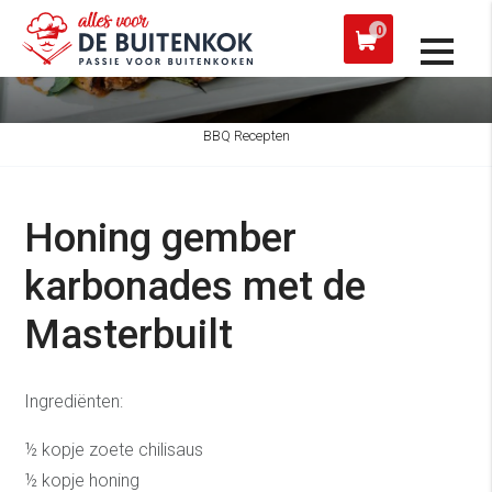
kdag verzonden
Afhalen in
0
BBQ Recepten
Honing gember
karbonades met de
Masterbuilt
Ingrediënten:
½ kopje zoete chilisaus
½ kopje honing