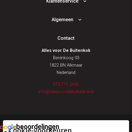
Klantenservice
Algemeen
Contact
Alles voor De Buitenkok
Berenkoog 93
1822 BN Alkmaar
Nederland
072-711 2435
info@allesvoordebuitenkok.nl
beoordelingen
Cookie-voorkeuren
© alles voor de buitenkok