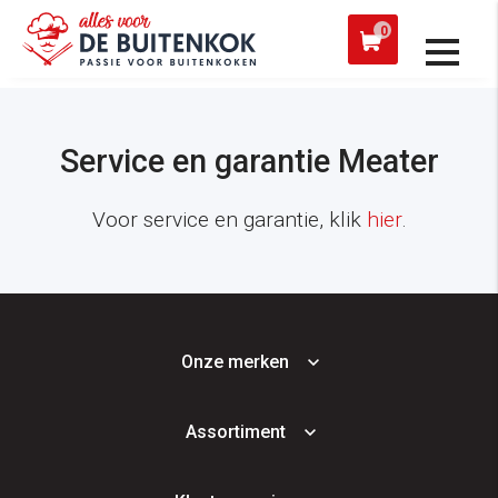
 een werkdag verzonden
Afh
0
Klantenservice
Service en garantie Meater
Voor service en garantie, klik
hier
.
Onze merken
Assortiment