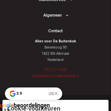
Algemeen
Contact
Alles voor De Buitenkok
Berenkoog 93
1822 BN Alkmaar
Nederland
072-711 2435
info@allesvoordebuitenkok.nl
3.9
(20)
beoordelingen
Cookie-voorkeuren
© alles voor de buitenkok
3.9
(20)