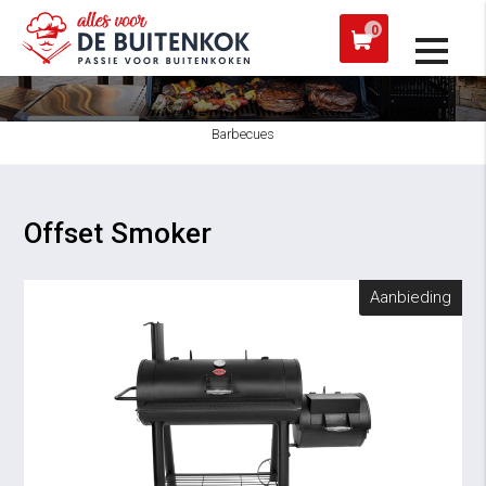
 een werkdag verzonden
Afh
0
Barbecues
Offset Smoker
Aanbieding