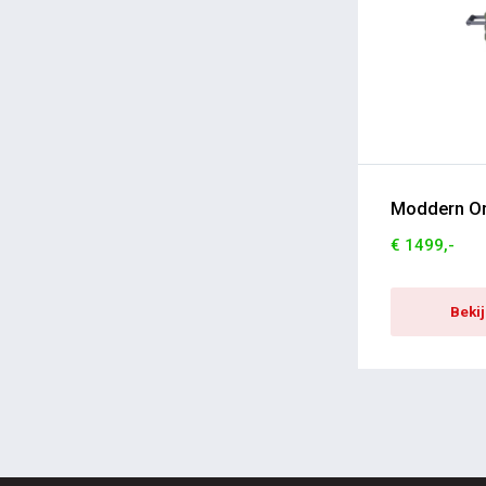
Moddern Or
€ 1499,-
Beki