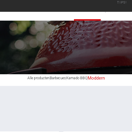
TIPS!
 plezier
Geautoriseerd Merken Dealer
Binnen een werkdag verzon
BARBECUES
ACCESSO
Moddern
Alle producten
Barbecues
Kamado BBQ