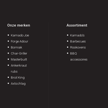
Onze merken
Assortiment
Kamado Joe
Kamado's
Forge Adour
Barbecues
Borniak
Rookovens
Char-Griller
BBQ
Masterbuilt
accessoires
Ankerkraut
rubs
Broil King
Axtschlag