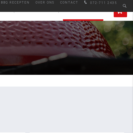
BBQ RECEPTEN
OVER ONS
CONTACT
072-711 2435
den
Afhalen in Alkmaar
0
IRES
SMAAKMAKERS
ALLE PRODUCTEN