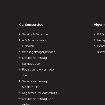
Klantenservice
Algem
Service & Garantie
BBQ t
ALV & Bezorgen &
Rece
Ophalen
Bezoe
Betalingsmogelijkheden
show
Service aanvraag
Kamado Joe
Registreer uw Kamado
Joe
Service aanvraag
Masterbuilt
Registreer uw Masterbuilt
Service aanvraag Char-
Griller