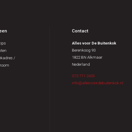
een
Contact
ips
Alles voor De Buitenkok
Berenkoog 93
pten
1822 BN Alkmaar
kadres /
Nederland
room
072-711 2435
info@allesvoordebuitenkok.nl