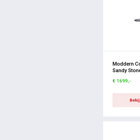
Moddern Co
Sandy Ston
€ 1699,-
Beki