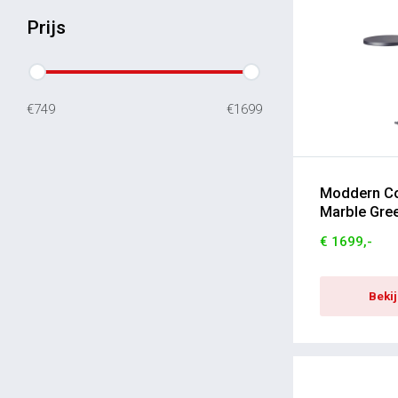
Prijs
€749
€1699
Moddern Co
Marble Gre
€ 1699,-
Beki