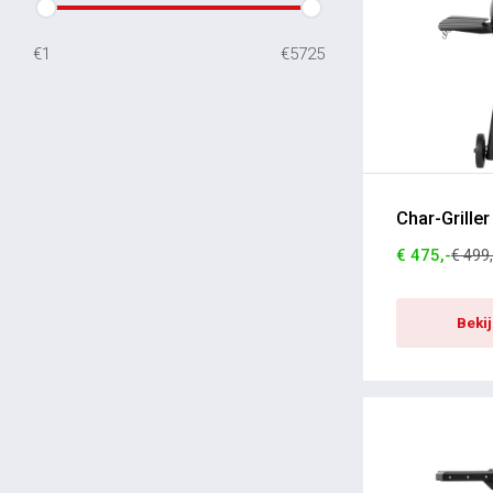
Moesta
€1
€5725
RÖSLE
Apption Labs
AVDB
CDN
Char-Grille
Hansekuche
€ 475,-
€ 499,
The Spit on Fire
Ankerkraut
Beki
Mamatura
Broil King
Woodcom
Camerons