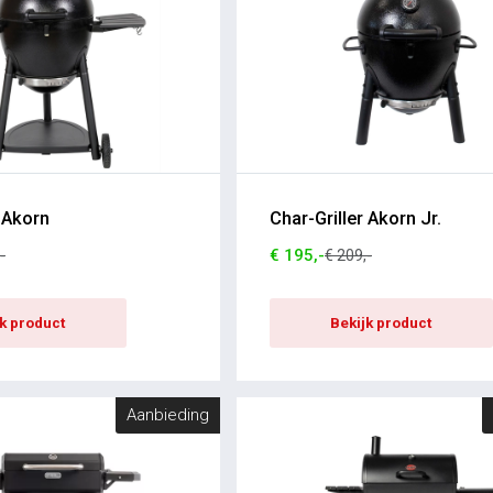
r Akorn
Char-Griller Akorn Jr.
€ 195,-
-
€ 209,-
jk product
Bekijk product
Aanbieding