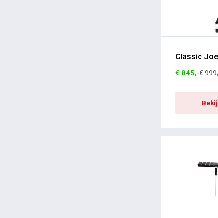
Classic Joe
€ 845,-
€ 999,
Beki