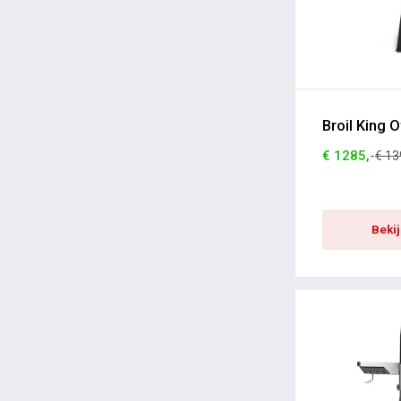
Emile Henry
Winkee
Broil King 
€ 1285,-
€ 13
Beki