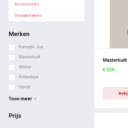
Accessoires
Smaakmakers
Merken
Kamado Joe
Masterbuilt
Masterbuilt
Weber
€ 229,-
Relaxdays
Hendi
Beki
Escali
Toon meer
Candl
Prijs
Baas Boards
Bestcharcoal