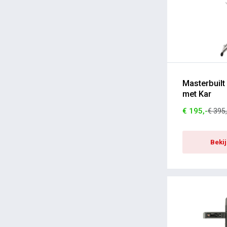
Kosmos Uitgevers
PiRO
Char-Griller
Borniak
Hulisen
Masterbuilt
ETI
met Kar
Axtschlag
€ 195,-
€ 395,
Dragovic Olijfolie
Beki
Forge Adour
PitmasterX
NOSKOS
Oren International
Bison