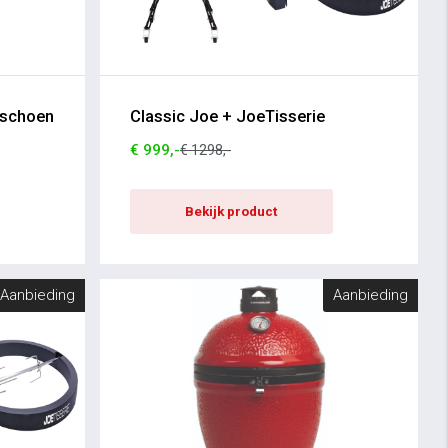
dschoen
Classic Joe + JoeTisserie
€ 999,-
€ 1298,-
Bekijk product
Aanbieding
Aanbieding