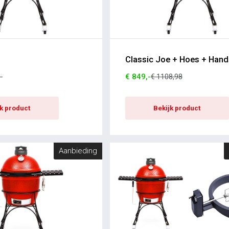
Classic Joe + Hoes + Han
€ 849,-
-
€ 1108,98
jk product
Bekijk product
Aanbieding