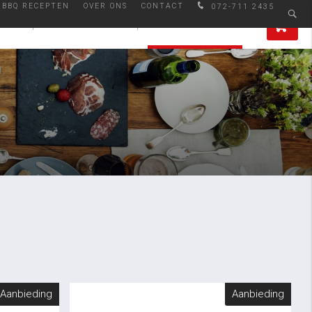
BBQ RECEPTEN
OVER ONS
CONTACT
072-711 2435
den
Afhalen in Alkmaar
0
IRES
SMAAKMAKERS
ALLE PRODUCTEN
Aanbieding
Aanbieding