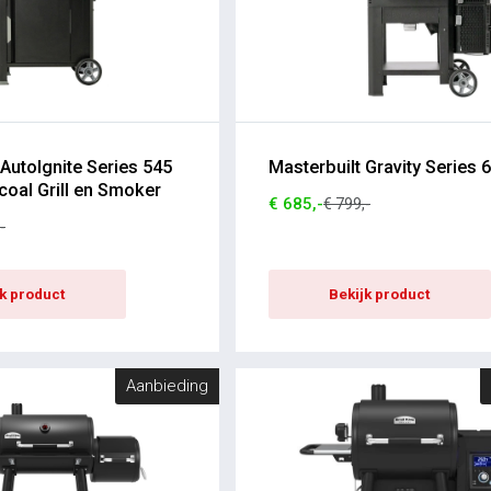
 AutoIgnite Series 545
Masterbuilt Gravity Series 
rcoal Grill en Smoker
€ 685,-
€ 799,-
-
jk product
Bekijk product
Aanbieding