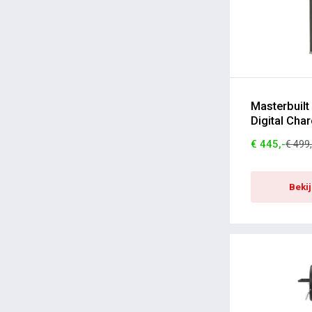
BBQ Flavour
Looftlighter
Black Ranch
Pitmaster
Dionissis Andriotis
Masterbuilt
Digital Cha
Moddern
€ 445,-
€ 499,
Holy Smoke
Turnpike
Beki
Typhur
ThermoMaven
Kamaat
BBQ Buddies
BARE Cookware