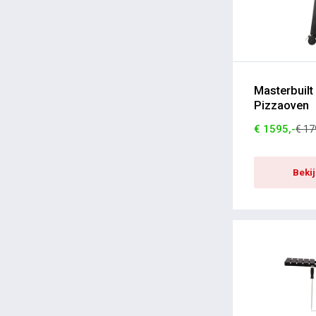
Masterbuilt
Pizzaoven
€ 1595,-
€ 17
Beki