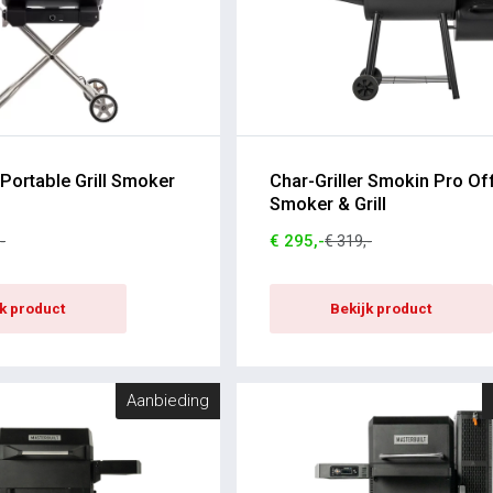
 Portable Grill Smoker
Char-Griller Smokin Pro Of
Smoker & Grill
€ 295,-
-
€ 319,-
jk product
Bekijk product
Aanbieding