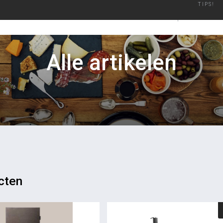
TIPS!
 plezier
Geautoriseerd Merken Dealer
Binnen een werkdag verzon
BARBECUES
ACCESSO
Alle artikelen
cten