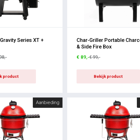
 Gravity Series XT +
Char-Griller Portable Charco
& Side Fire Box
€ 89,-
98,-
€ 99,-
jk product
Bekijk product
Aanbieding