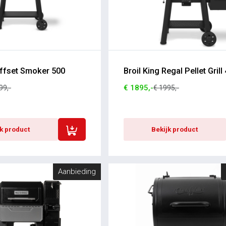
Offset Smoker 500
Broil King Regal Pellet Grill
€ 1895,-
99,-
€ 1995,-
jk product
Bekijk product
Aanbieding