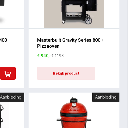
 400
Masterbuilt Gravity Series 800 +
Pizzaoven
€ 940,-
€ 1198,-
Bekijk product
Aanbieding
Aanbieding