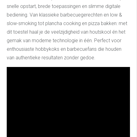
snelle opstart, brede toepassingen en slimme digitale
bediening. Van klassieke barbecuegerechten en low &
slow-smoking tot plancha cooking en pizza bakken: met
dit toestel haal je de veelzijdigheid van houtskool én het
gemak van moderne technologie in één. Perfect voor
enthousiaste hobbykoks en barbecuefans die houden
van authentieke resultaten zonder gedoe.