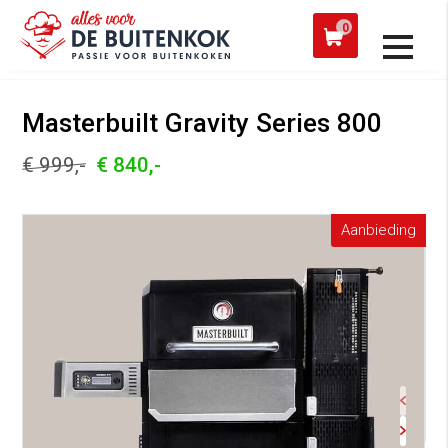
 een werkdag verzonden
Afh
0
Alle producten
Masterbuilt Gravity Series 800
€ 999,-
€ 840,-
Aanbieding