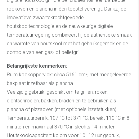
digitale houtskoolgrill die de functies van een barbecue,
rookoven en plancha in één toestel verenigt. Dankzij de
innovatieve zwaartekrachtgevoede
houtskooltechnologie en de nauwkeurige digitale
temperatuurregeling combineert hij de authentieke smaak
en warmte van houtskool met het gebruiksgemak en de
controle van een gas- of pelletgrill.
Belangrijkste kenmerken:
Ruim kookoppervlak: circa 5161 cm², met meegeleverde
bakplaat inzetbaar als plancha.
Veelzijdig gebruik: geschikt om te grillen, roken,
dichtschroeien, bakken, braden en te gebruiken als
plancha of pizzaoven (met optionele inzetstukken).
Temperatuurbereik: 107 °C tot 371 °C, bereikt 110 °C in 8
minuten en maximaal 370 °C in slechts 14 minuten.
Houtskoolcapaciteit: kolom voor 10–12 uur gebruik,