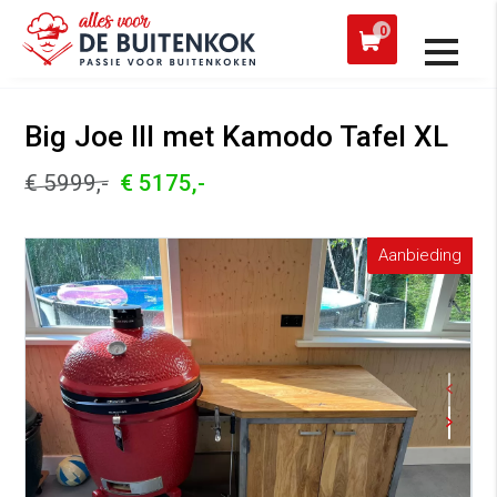
 een werkdag verzonden
Afh
0
Alle producten
Big Joe III met Kamodo Tafel XL
€ 5999,-
€ 5175,-
Aanbieding