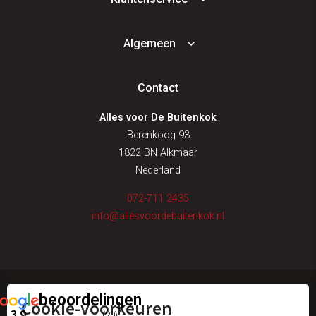
Algemeen
Contact
Alles voor De Buitenkok
Berenkoog 93
1822 BN Alkmaar
Nederland
072-711 2435
info@allesvoordebuitenkok.nl
beoordelingen
Cookie-voorkeuren
© alles voor de buitenkok
3.9
(20)