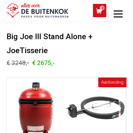
 een werkdag verzonden
Afh
0
Alle producten
Big Joe III Stand Alone +
JoeTisserie
€ 3248,-
€ 2675,-
Aanbieding