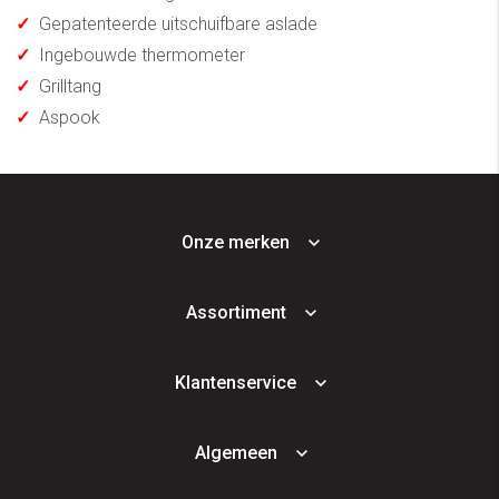
✓
Gepatenteerde uitschuifbare aslade
✓
Ingebouwde thermometer
✓
Grilltang
✓
Aspook
Onze merken
Assortiment
Klantenservice
Algemeen