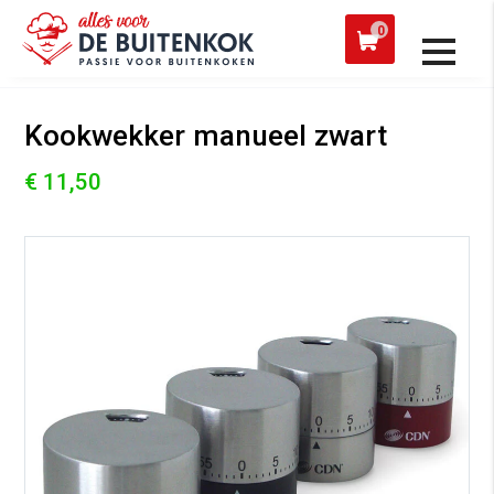
 een werkdag verzonden
Afh
0
Alle producten
Kookwekker manueel zwart
€ 11,50