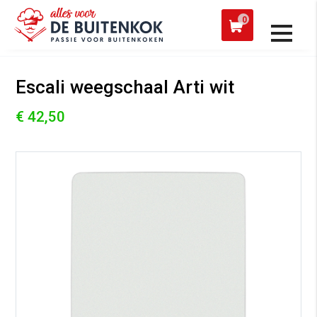
 een werkdag verzonden
Afh
0
Alle producten
Escali weegschaal Arti wit
€ 42,50