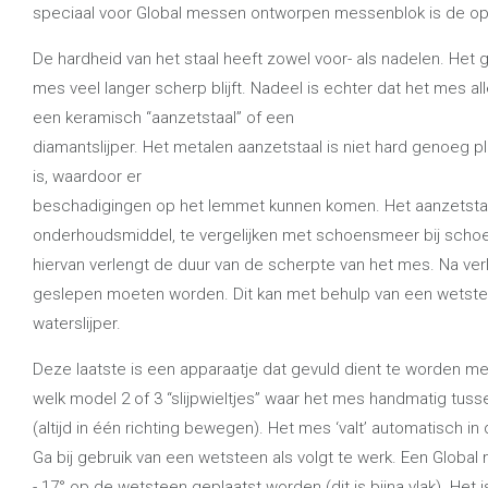
speciaal voor Global messen ontworpen messenblok is de op
De hardheid van het staal heeft zowel voor- als nadelen. Het g
mes veel langer scherp blijft. Nadeel is echter dat het mes 
een keramisch “aanzetstaal” of een
diamantslijper. Het metalen aanzetstaal is niet hard genoeg pl
is, waardoor er
beschadigingen op het lemmet kunnen komen. Het aanzetstaal
onderhoudsmiddel, te vergelijken met schoensmeer bij schoe
hiervan verlengt de duur van de scherpte van het mes. Na verl
geslepen moeten worden. Dit kan met behulp van een wetste
waterslijper.
Deze laatste is een apparaatje dat gevuld dient te worden met
welk model 2 of 3 “slijpwieltjes” waar het mes handmatig tu
(altijd in één richting bewegen). Het mes ‘valt’ automatisch i
Ga bij gebruik van een wetsteen als volgt te werk. Een Globa
- 17° op de wetsteen geplaatst worden (dit is bijna vlak). Het