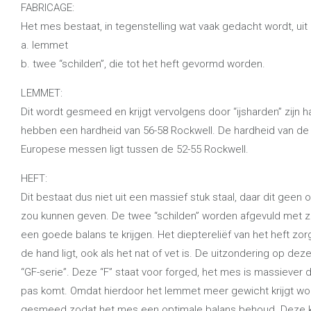
FABRICAGE:
Het mes bestaat, in tegenstelling wat vaak gedacht wordt, uit 
a. lemmet
b. twee “schilden”, die tot het heft gevormd worden.
LEMMET:
Dit wordt gesmeed en krijgt vervolgens door “ijsharden” zijn
hebben een hardheid van 56-58 Rockwell. De hardheid van de
Europese messen ligt tussen de 52-55 Rockwell.
HEFT:
Dit bestaat dus niet uit een massief stuk staal, daar dit geen
zou kunnen geven. De twee “schilden” worden afgevuld met
een goede balans te krijgen. Het dieptereliëf van het heft zor
de hand ligt, ook als het nat of vet is. De uitzondering op d
“GF-serie”. Deze “F” staat voor forged, het mes is massiever 
pas komt. Omdat hierdoor het lemmet meer gewicht krijgt wor
gesmeed zodat het mes een optimale balans behoud. Deze kr