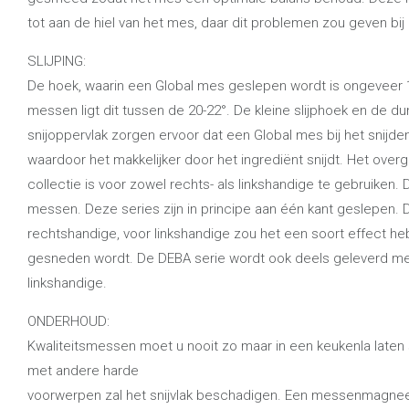
tot aan de hiel van het mes, daar dit problemen zou geven bij 
SLIJPING:
De hoek, waarin een Global mes geslepen wordt is ongeveer 1
messen ligt dit tussen de 20-22°. De kleine slijphoek en de d
snijoppervlak zorgen ervoor dat een Global mes bij het snijd
waardoor het makkelijker door het ingrediënt snijdt. Het over
collectie is voor zowel rechts- als linkshandige te gebruiken. 
messen. Deze series zijn in principe aan één kant geslepen. 
rechtshandige, voor linkshandige zou het een soort effect h
gesneden wordt. De DEBA serie wordt ook deels geleverd met
linkshandige.
ONDERHOUD:
Kwaliteitsmessen moet u nooit zo maar in een keukenla laten 
met andere harde
voorwerpen zal het snijvlak beschadigen. Een messenmagnee