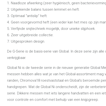
1. Naadloze afwerking (zeer hygiënisch, geen bacterievorming
2. Uitgekiende balans tussen lemmet en heft.
3. Optimaal “antislip” heft.
4. Geen voorgevormd heft (een ieder kan het mes op zijn man
5. Verfijnde snijtechniek mogelijk, door unieke slijphoek.
6. Zeer uitgebreide collectie.
7. Uitgesproken design.
De G-Serie is de basis-serie van Global. In deze serie zijn a
verkrijgbaar.
Global Ni is de tweede serie in de nieuwe generatie Global M
messen hebben alles wat je van het Global-assortiment mag 
randen, Chromova18 roestvaststaal en Global’s beroemde per
handgrepen. Wat de Global Ni onderscheidt, zijn de verbeteri
serie. Dikkere messen met iets langere handvatten en een ie
voor controle en comfort met behulp van een knijpgreep.