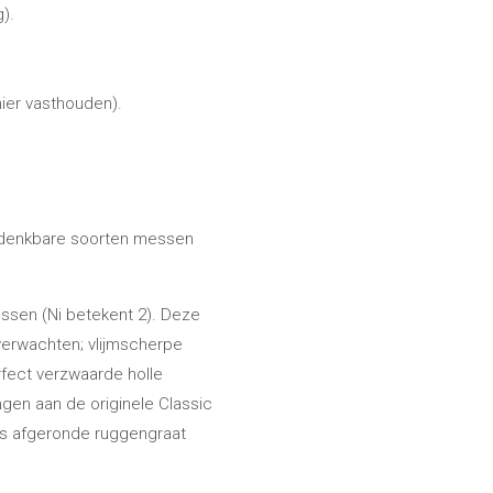
).
ier vasthouden).
lle denkbare soorten messen
essen (Ni betekent 2). Deze
verwachten; vlijmscherpe
fect verzwaarde holle
ngen aan de originele Classic
ts afgeronde ruggengraat