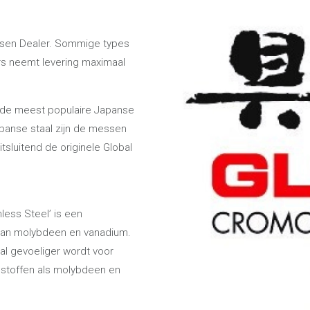
ssen Dealer. Sommige types
rs neemt levering maximaal
ar de meest populaire Japanse
anse staal zijn de messen
itsluitend de originele Global
less Steel’ is een
 van molybdeen en vanadium.
aal gevoeliger wordt voor
 stoffen als molybdeen en