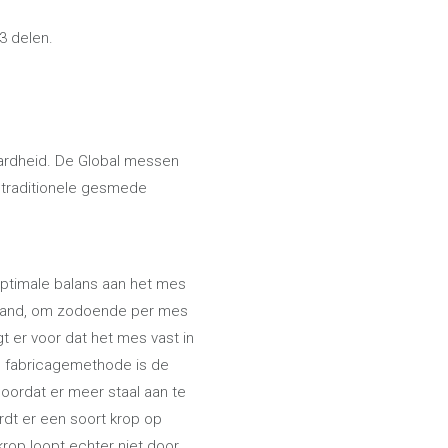
3 delen.
 hardheid. De Global messen
 traditionele gesmede
 optimale balans aan het mes
 zand, om zodoende per mes
gt er voor dat het mes vast in
eze fabricagemethode is de
doordat er meer staal aan te
dt er een soort krop op
op loopt echter niet door