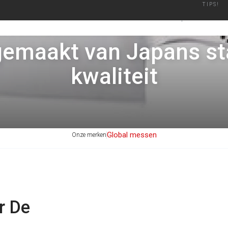
TIPS!
 plezier
Geautoriseerd Merken Dealer
Binnen een werkdag verzon
BARBECUES
ACCESSO
gemaakt van Japans sta
kwaliteit
Global messen
Onze merken
r De