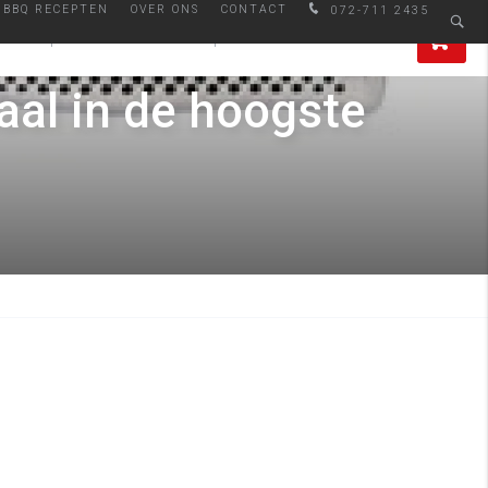
BBQ RECEPTEN
OVER ONS
CONTACT
072-711 2435
den
Afhalen in Alkmaar
0
IRES
SMAAKMAKERS
ALLE PRODUCTEN
al in de hoogste