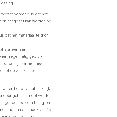
lossing.
rootste voordeel is dat het
alleen aangezet kan worden op
us dat het materiaal te grof
 is alleen een
nen, regelmatig gebruik
oop van tijd zal het mes
en of de Shinkansen
 water, het bevat afhankelijk
ssendoor gehaald moet worden
n de goede hoek om te slijpen.
l mes moet in een hoek van 15
 is van groot belang deze