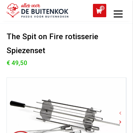
 een werkdag verzonden
Afh
0
Alle producten
The Spit on Fire rotisserie
Spiezenset
€ 49,50