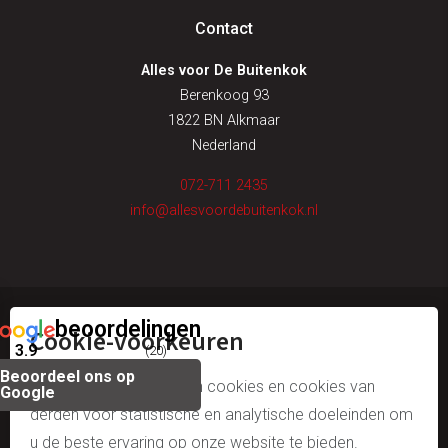
Contact
Alles voor De Buitenkok
Berenkoog 93
1822 BN Alkmaar
Nederland
072-711 2435
info@allesvoordebuitenkok.nl
beoordelingen
Cookie-voorkeuren
© alles voor de buitenkok
3.9
(20)
Beoordeel ons op
algemene voorwaarden
Wij gebruiken onze eigen cookies en cookies van
Google
derden voor statistische en analytische doeleinden om
disclaimer & copyright
u de beste ervaring op onze website te bieden.