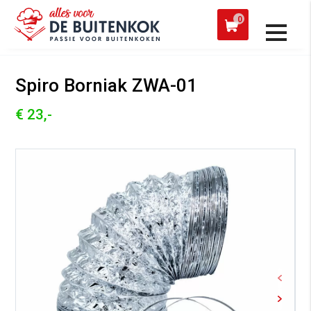
 een werkdag verzonden
Afh
0
Alle producten
Spiro Borniak ZWA-01
€ 23,-