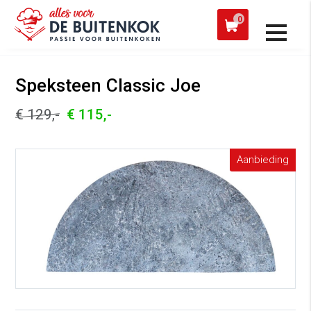
 een werkdag verzonden
Afh
0
Alle producten
Speksteen Classic Joe
€ 129,-
€ 115,-
Aanbieding