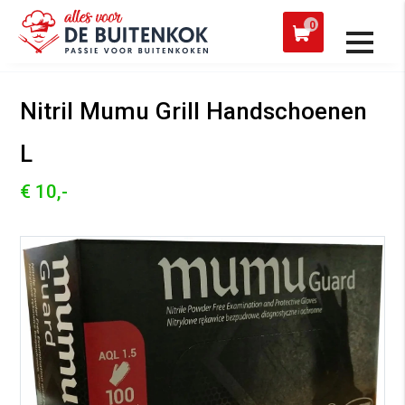
 een werkdag verzonden
Afh
0
Alle producten
Nitril Mumu Grill Handschoenen
L
€ 10,-