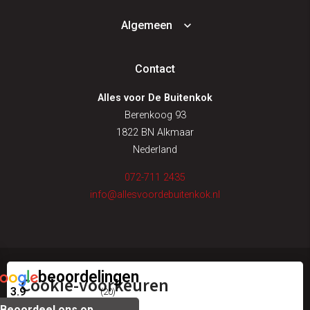
Algemeen
Contact
Alles voor De Buitenkok
Berenkoog 93
1822 BN Alkmaar
Nederland
072-711 2435
info@allesvoordebuitenkok.nl
beoordelingen
Cookie-voorkeuren
© alles voor de buitenkok
3.9
(20)
Beoordeel ons op
algemene voorwaarden