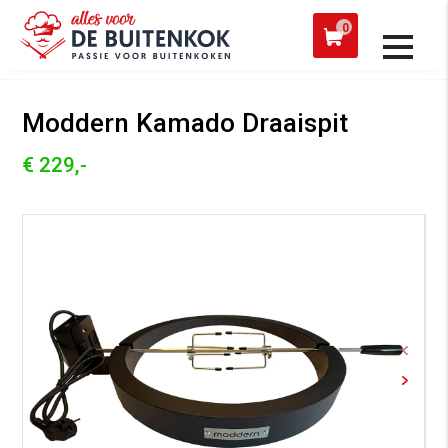
 een werkdag verzonden
Afh
0
Alle producten
Moddern Kamado Draaispit
€ 229,-