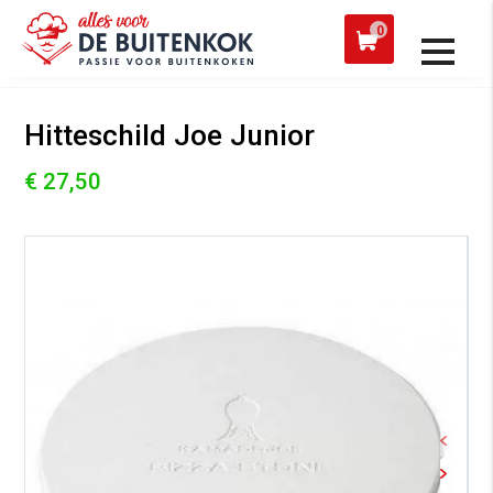
 een werkdag verzonden
Afh
0
Alle producten
Hitteschild Joe Junior
€ 27,50