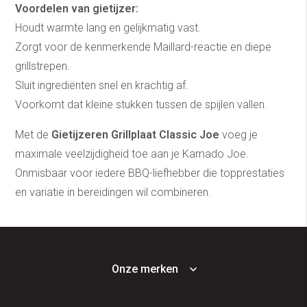
Voordelen van gietijzer:
Houdt warmte lang en gelijkmatig vast.
Zorgt voor de kenmerkende Maillard-reactie en diepe
grillstrepen.
Sluit ingrediënten snel en krachtig af.
Voorkomt dat kleine stukken tussen de spijlen vallen.
Met de
Gietijzeren Grillplaat Classic Joe
voeg je
maximale veelzijdigheid toe aan je Kamado Joe.
Onmisbaar voor iedere BBQ-liefhebber die topprestaties
en variatie in bereidingen wil combineren.
Onze merken