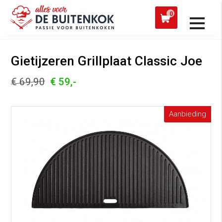
 een werkdag verzonden
Afh
0
Alle producten
Gietijzeren Grillplaat Classic Joe
€ 69,90
€ 59,-
Aanbieding