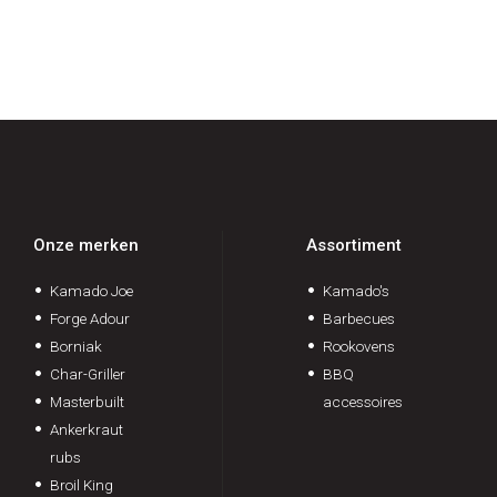
Onze merken
Assortiment
Kamado Joe
Kamado's
Forge Adour
Barbecues
Borniak
Rookovens
Char-Griller
BBQ
Masterbuilt
accessoires
Ankerkraut
rubs
Broil King