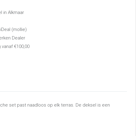
 in Alkmaar
 iDeal (mollie)
erken Dealer
g vanaf €100,00
che set past naadloos op elk terras. De deksel is een