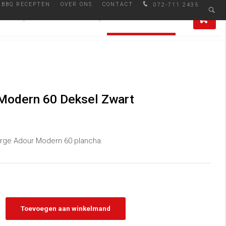
BBQ RECEPTEN
OVER ONS
CONTACT
072-711 2435
Afhalen in Alkmaar
0
IRES
SMAAKMAKERS
ALLE PRODUCTEN
Modern 60 Deksel Zwart
orge Adour Modern 60 plancha.
Toevoegen aan winkelmand