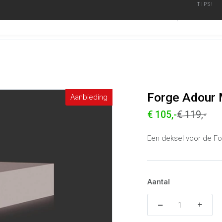
TIPS!
ier
Geautoriseerd Merken Dealer
Binnen een werkdag verzonden
BARBECUES
ACCESSO
Forge Adour Modern 60 Deksel Zwart
Alle producten
Forge Adour 
Aanbieding
€ 105,-
€ 119,-
Een deksel voor de F
Aantal