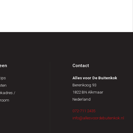
een
Contact
ips
Alles voor De Buitenkok
Berenkoog 93
pten
1822 BN Alkmaar
kadres /
Nederland
room
072-711 2435
info@allesvoordebuitenkok.nl