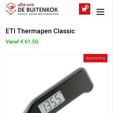
 een werkdag verzonden
Afh
0
Alle producten
ETI Thermapen Classic
Vanaf € 61.50
Aanbieding