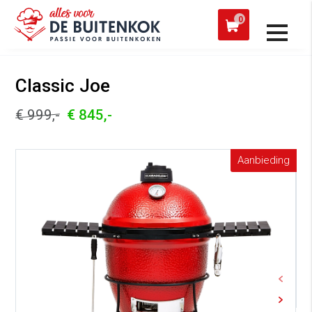
 een werkdag verzonden
Afh
0
Alle producten
Classic Joe
€ 999,-
€ 845,-
Aanbieding