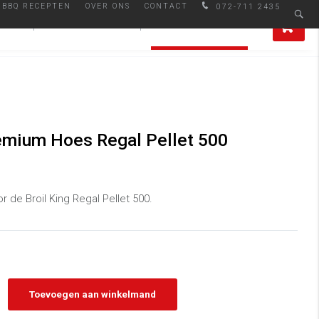
BBQ RECEPTEN
OVER ONS
CONTACT
072-711 2435
Afhalen in Alkmaar
0
IRES
SMAAKMAKERS
ALLE PRODUCTEN
remium Hoes Regal Pellet 500
 de Broil King Regal Pellet 500.
Toevoegen aan winkelmand