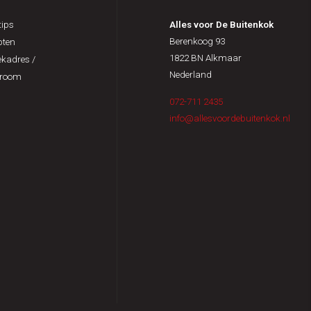
ips
Alles voor De Buitenkok
Berenkoog 93
pten
1822 BN Alkmaar
kadres /
Nederland
room
072-711 2435
info@allesvoordebuitenkok.nl