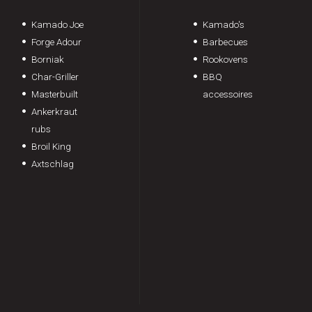
Kamado Joe
Kamado's
Forge Adour
Barbecues
Borniak
Rookovens
Char-Griller
BBQ
Masterbuilt
accessoires
Ankerkraut
rubs
Broil King
Axtschlag