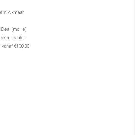
 in Alkmaar
 iDeal (mollie)
erken Dealer
g vanaf €100,00