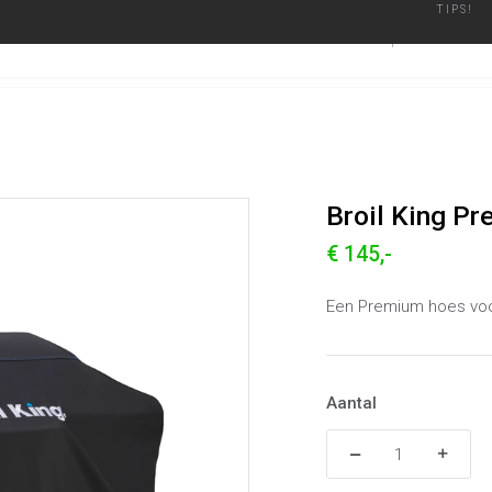
TIPS!
ier
Geautoriseerd Merken Dealer
Binnen een werkdag verzonden
BARBECUES
ACCESSO
Broil King Premium Hoes Regal Pellet 500
Alle producten
Broil King P
€ 145,-
Een Premium hoes voor
Aantal