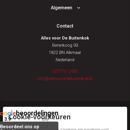
Algemeen
Contact
Alles voor De Buitenkok
Berenkoog 93
1822 BN Alkmaar
Nederland
072-711 2435
info@allesvoordebuitenkok.nl
beoordelingen
Cookie-voorkeuren
© alles voor de buitenkok
3.9
(20)
Beoordeel ons op
algemene voorwaarden
Wij gebruiken onze eigen cookies en cookies van