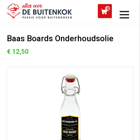
 een werkdag verzonden
Afh
0
Alle producten
Baas Boards Onderhoudsolie
€ 12,50