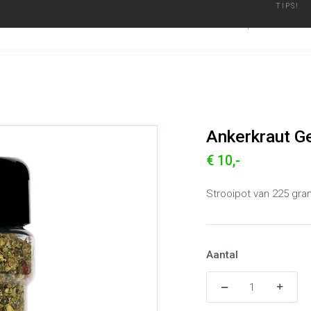
TIPS!
ier
Geautoriseerd Merken Dealer
Binnen een werkdag verzonden
BARBECUES
ACCESSO
Ankerkraut Geroosterde Knoflook
Alle producten
Ankerkraut G
€ 10,-
Strooipot van 225 gr
Aantal