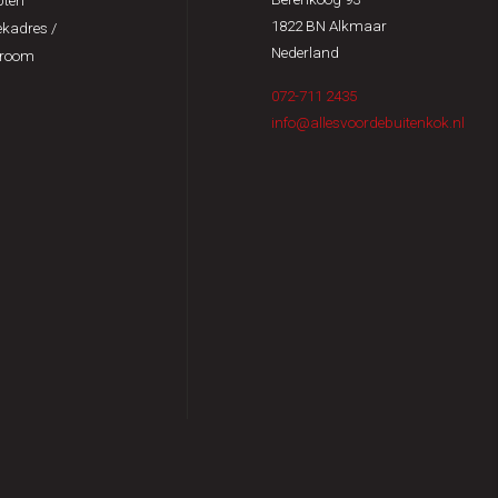
pten
1822 BN Alkmaar
kadres /
Nederland
room
072-711 2435
info@allesvoordebuitenkok.nl