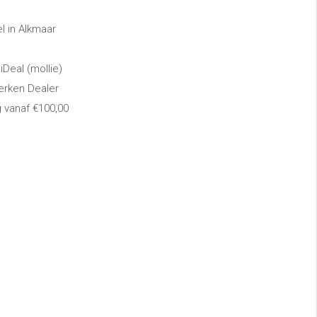
 in Alkmaar
 iDeal (mollie)
erken Dealer
g vanaf €100,00