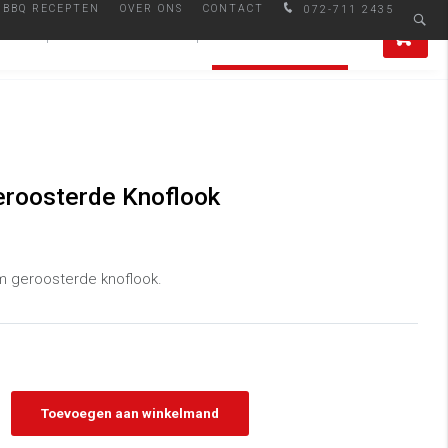
BBQ RECEPTEN
OVER ONS
CONTACT
072-711 2435
Afhalen in Alkmaar
0
IRES
SMAAKMAKERS
ALLE PRODUCTEN
eroosterde Knoflook
am geroosterde knoflook.
Toevoegen aan winkelmand