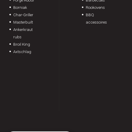
Forge Adour
Barbecues
Borniak
Rookovens
Char-Griller
BBQ
Masterbuilt
accessoires
Ankerkraut
rubs
Broil King
Axtschlag