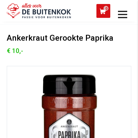
 een werkdag verzonden
Afh
0
Alle producten
Ankerkraut Gerookte Paprika
€ 10,-