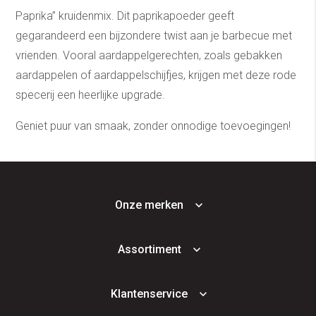
Paprika” kruidenmix. Dit paprikapoeder geeft
gegarandeerd een bijzondere twist aan je barbecue met
vrienden. Vooral aardappelgerechten, zoals gebakken
aardappelen of aardappelschijfjes, krijgen met deze rode
specerij een heerlijke upgrade.
Geniet puur van smaak, zonder onnodige toevoegingen!
Onze merken
Assortiment
Klantenservice