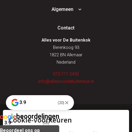
Algemeen
Contact
Alles voor De Buitenkok
Berenkoog 93
1822 BN Alkmaar
Nederland
072-711 2435
info@allesvoordebuitenkok.nl
3.9
(20)
beoordelingen
Cookie-voorkeuren
© alles voor de buitenkok
3.9
(20)
Beoordeel ons op
algemene voorwaarden