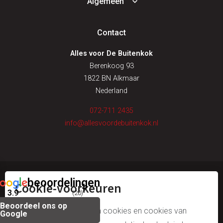
Algemeen
Contact
Alles voor De Buitenkok
Berenkoog 93
1822 BN Alkmaar
Nederland
072-711 2435
info@allesvoordebuitenkok.nl
beoordelingen
Cookie-voorkeuren
© alles voor de buitenkok
3.9
(20)
Beoordeel ons op
algemene voorwaarden
Wij gebruiken onze eigen cookies en cookies van
Google