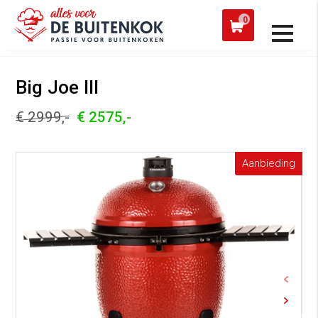
 een werkdag verzonden
Afh
0
Alle producten
Big Joe III
€ 2999,-
€ 2575,-
Aanbieding