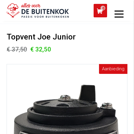
 een werkdag verzonden
Afh
0
Alle producten
Topvent Joe Junior
€ 37,50
€ 32,50
Aanbieding