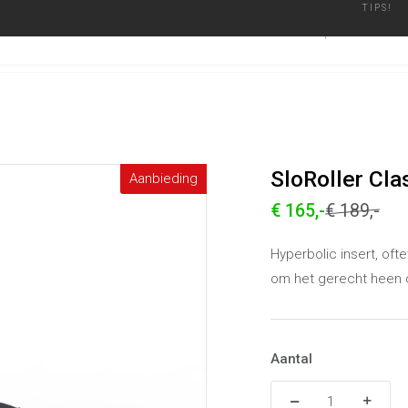
TIPS!
ier
Geautoriseerd Merken Dealer
Binnen een werkdag verzonden
BARBECUES
ACCESSO
SloRoller Classic Joe
Alle producten
SloRoller Cla
Aanbieding
€ 165,-
€ 189,-
Hyperbolic insert, oft
om het gerecht heen c
Aantal