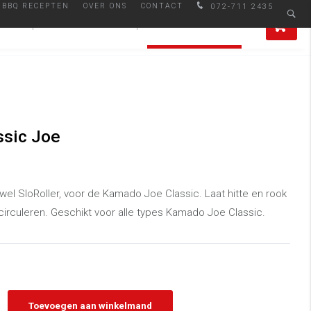
BBQ RECEPTEN
OVER ONS
CONTACT
072-711 2435
Afhalen in Alkmaar
0
IRES
SMAAKMAKERS
ALLE PRODUCTEN
ssic Joe
ewel SloRoller, voor de Kamado Joe Classic. Laat hitte en rook
irculeren. Geschikt voor alle types Kamado Joe Classic.
Toevoegen aan winkelmand