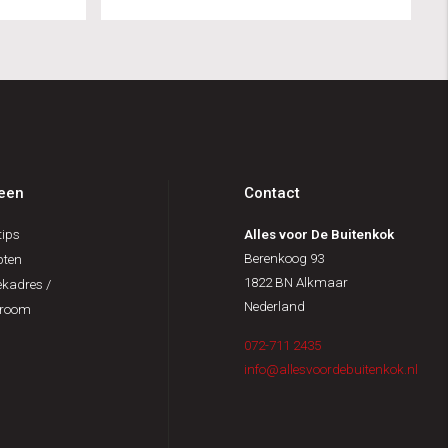
een
Contact
ips
Alles voor De Buitenkok
Berenkoog 93
pten
1822 BN Alkmaar
kadres /
Nederland
room
072-711 2435
info@allesvoordebuitenkok.nl