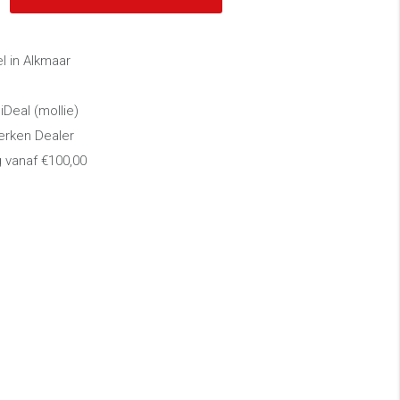
 in Alkmaar
 iDeal (mollie)
erken Dealer
g vanaf €100,00