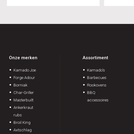
Onze merken
Assortiment
Kamado Joe
Kamado's
Forge Adour
Barbecues
Borniak
Rookovens
Char-Griller
BBQ
Masterbuilt
accessoires
Ankerkraut
rubs
Broil King
Axtschlag