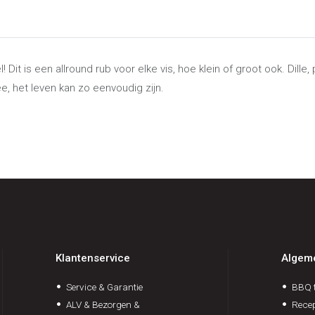
el! Dit is een allround rub voor elke vis, hoe klein of groot ook. Di
e, het leven kan zo eenvoudig zijn.
Klantenservice
Algem
Service & Garantie
BBQ t
ALV & Bezorgen &
Rece