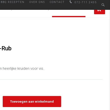
BBQ RECEPTEN
OVER ONS
CONTACT
072-711 2435
Afhalen in Alkmaar
0
IRES
SMAAKMAKERS
ALLE PRODUCTEN
-Rub
 heerlijke kruiden voor vis.
Toevoegen aan winkelmand