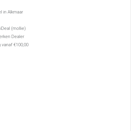
 in Alkmaar
 iDeal (mollie)
erken Dealer
g vanaf €100,00