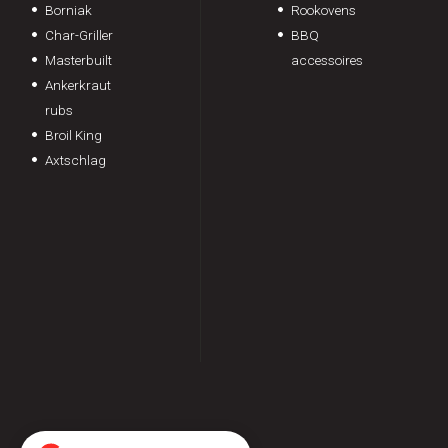
Borniak
Rookovens
Char-Griller
BBQ
Masterbuilt
accessoires
Ankerkraut
rubs
Broil King
Axtschlag