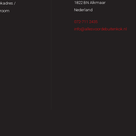
1822 BN Alkmaar
kadres /
Nederland
room
072-711 2435
info@allesvoordebuitenkok.nl