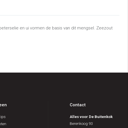
lle, peterselie en ui vormen de basis van dit mengsel. Zeezout
een
Contact
ips
Alles voor De Buitenkok
Berenkoog 93
pten