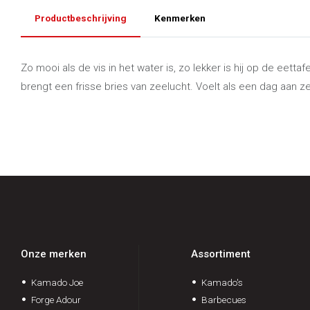
Productbeschrijving
Kenmerken
Zo mooi als de vis in het water is, zo lekker is hij op de eettaf
brengt een frisse bries van zeelucht. Voelt als een dag aan ze
Onze merken
Assortiment
Kamado Joe
Kamado's
Forge Adour
Barbecues