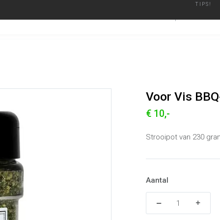
TIPS!
ier
Geautoriseerd Merken Dealer
Binnen een werkdag verzonden
BARBECUES
ACCESSO
Voor Vis BBQ-Rub
Alle producten
Voor Vis BBQ
€ 10,-
Strooipot van 230 gram
Aantal