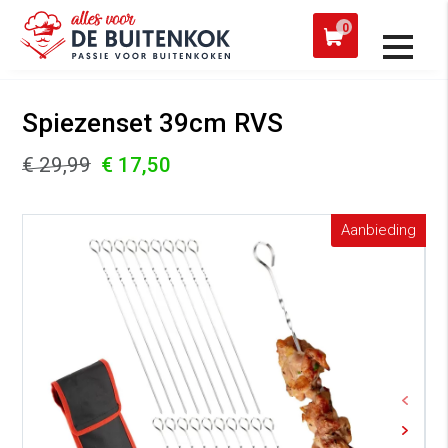
 een werkdag verzonden
Afh
0
Alle producten
Spiezenset 39cm RVS
€ 29,99
€ 17,50
Aanbieding