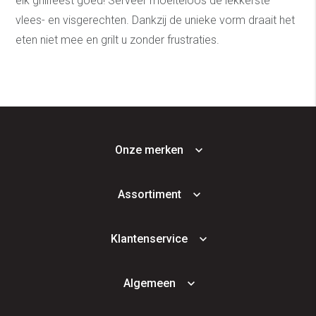
elk grillfeest goed! Serveer moeiteloos de lekkerste
vlees- en visgerechten. Dankzij de unieke vorm draait het
eten niet mee en grilt u zonder frustraties.
Onze merken
Assortiment
Klantenservice
Algemeen