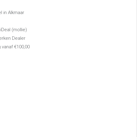
 in Alkmaar
 iDeal (mollie)
erken Dealer
g vanaf €100,00