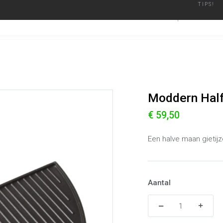
TIPS!
ier
Geautoriseerd Merken Dealer
Binnen een werkdag verzonden
BARBECUES
ACCESSO
Moddern Half Gietijzeren Grillplaat
Alle producten
Moddern Half 
€ 59,50
Een halve maan gietij
Aantal