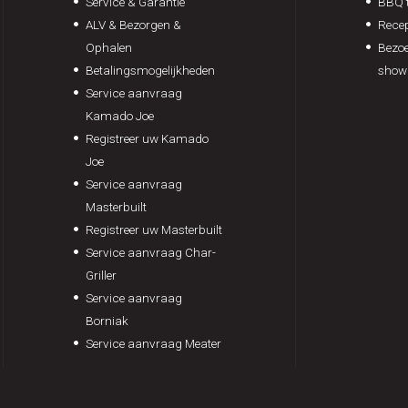
Service & Garantie
BBQ t
ALV & Bezorgen &
Rece
Ophalen
Bezoe
Betalingsmogelijkheden
show
Service aanvraag
Kamado Joe
Registreer uw Kamado
Joe
Service aanvraag
Masterbuilt
Registreer uw Masterbuilt
Service aanvraag Char-
Griller
Service aanvraag
Borniak
Service aanvraag Meater