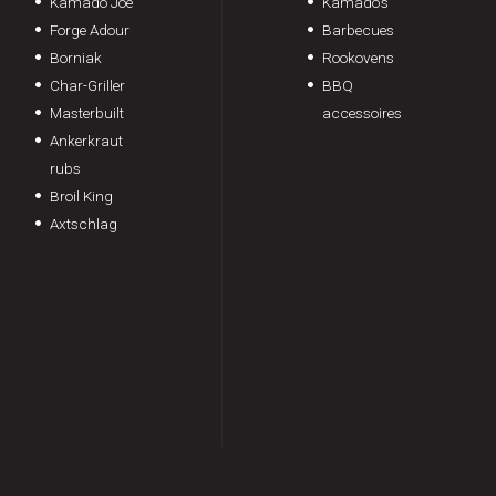
Kamado Joe
Kamado's
Forge Adour
Barbecues
Borniak
Rookovens
Char-Griller
BBQ
Masterbuilt
accessoires
Ankerkraut
rubs
Broil King
Axtschlag