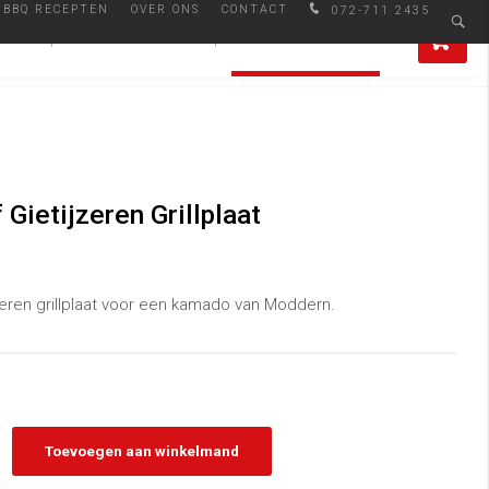
BBQ RECEPTEN
OVER ONS
CONTACT
072-711 2435
Afhalen in Alkmaar
0
IRES
SMAAKMAKERS
ALLE PRODUCTEN
Gietijzeren Grillplaat
zeren grillplaat voor een kamado van Moddern.
Toevoegen aan winkelmand