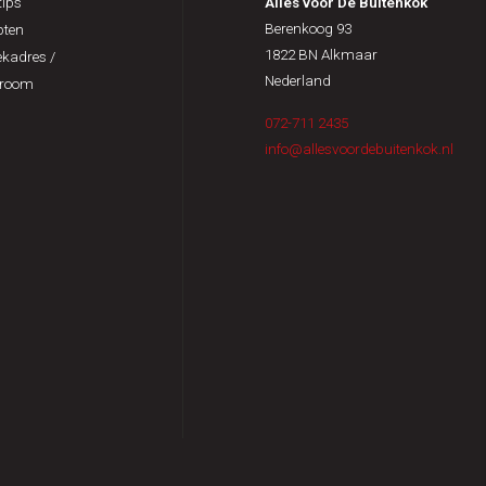
ips
Alles voor De Buitenkok
Berenkoog 93
pten
1822 BN Alkmaar
kadres /
Nederland
room
072-711 2435
info@allesvoordebuitenkok.nl