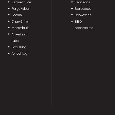
Kamado Joe
Kamado's
Forge Adour
Barbecues
Borniak
Rookovens
Char-Griller
BBQ
Masterbuilt
accessoires
Ankerkraut
rubs
Broil King
Axtschlag