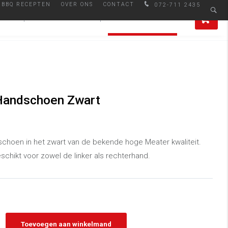
BBQ RECEPTEN
OVER ONS
CONTACT
072-711 2435
Afhalen in Alkmaar
0
IRES
SMAAKMAKERS
ALLE PRODUCTEN
 Handschoen Zwart
choen in het zwart van de bekende hoge Meater kwaliteit.
eschikt voor zowel de linker als rechterhand.
Toevoegen aan winkelmand