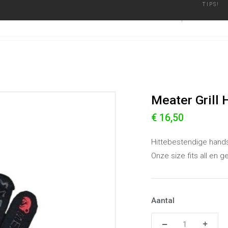
TIPS!
ier
Geautoriseerd Merken Dealer
Binnen een werkdag verzonden
BARBECUES
ACCESSO
Meater Grill Handschoen Zwart
Alle producten
Meater Grill
€ 16,50
Hittebestendige hands
Onze size fits all en g
Aantal