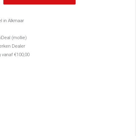
 in Alkmaar
 iDeal (mollie)
erken Dealer
g vanaf €100,00