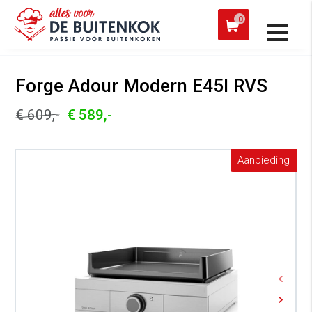
 een werkdag verzonden
Afh
0
Alle producten
Forge Adour Modern E45I RVS
€ 609,-
€ 589,-
Aanbieding