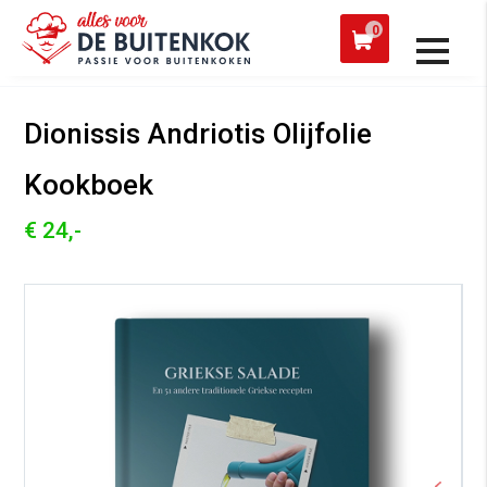
 een werkdag verzonden
Afh
0
Alle producten
Dionissis Andriotis Olijfolie
Kookboek
€ 24,-