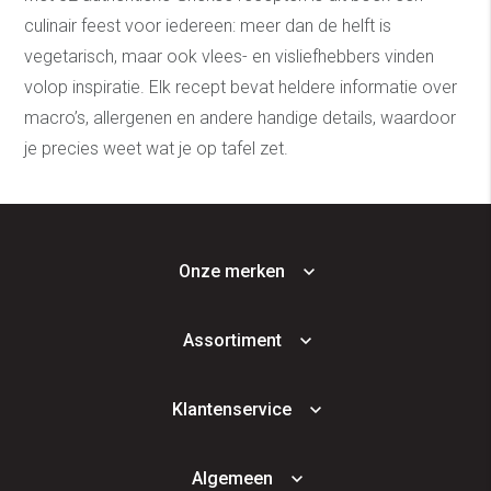
culinair feest voor iedereen: meer dan de helft is
vegetarisch, maar ook vlees- en visliefhebbers vinden
volop inspiratie. Elk recept bevat heldere informatie over
macro’s, allergenen en andere handige details, waardoor
je precies weet wat je op tafel zet.
Onze merken
Assortiment
Klantenservice
Algemeen