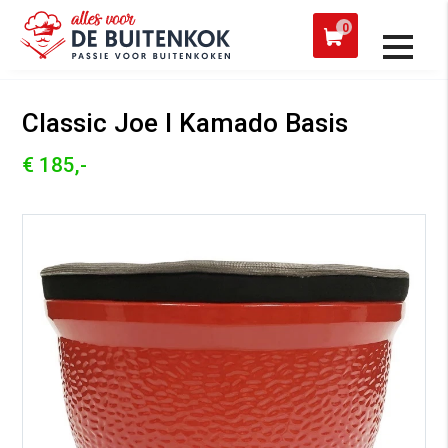
 een werkdag verzonden
Afh
0
Alle producten
Classic Joe I Kamado Basis
€ 185,-