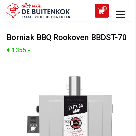
 een werkdag verzonden
Afh
0
Alle producten
Borniak BBQ Rookoven BBDST-70
€ 1355,-