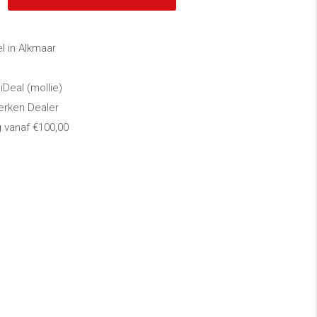
 in Alkmaar
 iDeal (mollie)
erken Dealer
g vanaf €100,00