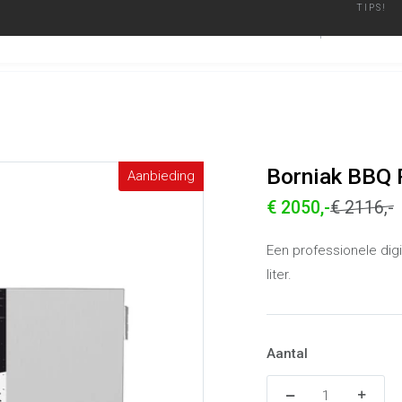
TIPS!
ier
Geautoriseerd Merken Dealer
Binnen een werkdag verzonden
BARBECUES
ACCESSO
Borniak BBQ Rookoven 150 Inox Simple
Alle producten
Borniak BBQ 
Aanbieding
€ 2050,-
€ 2116,-
Een professionele dig
liter.
Aantal