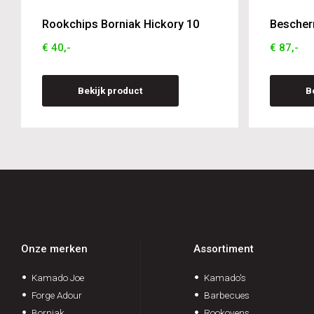
Rookchips Borniak Hickory 10
Bescher
€ 40,-
€ 87,-
Bekijk product
B
Onze merken
Assortiment
Kamado Joe
Kamado's
Forge Adour
Barbecues
Borniak
Rookovens