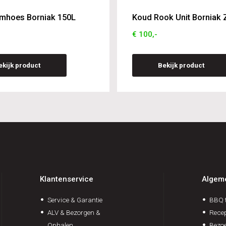
mhoes Borniak 150L
Koud Rook Unit Borniak
€ 100,-
ekijk product
Bekijk product
Klantenservice
Algem
Service & Garantie
BBQ t
ALV & Bezorgen &
Rece
Ophalen
Bezoe