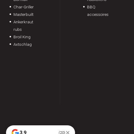
Char-Griller
BBQ
Masterbuilt
accessoires
Ankerkraut
rubs
Broil King
Axtschlag
3.9
(20)