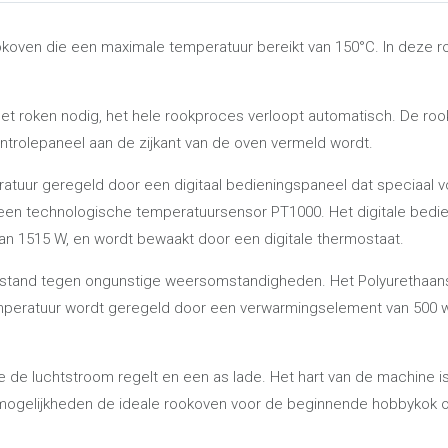
oven die een maximale temperatuur bereikt van 150°C. In deze rook
 het roken nodig, het hele rookproces verloopt automatisch. De ro
ntrolepaneel aan de zijkant van de oven vermeld wordt.
atuur geregeld door een digitaal bedieningspaneel dat speciaal v
een technologische temperatuursensor PT1000. Het digitale bedi
n 1515 W, en wordt bewaakt door een digitale thermostaat.
s bestand tegen ongunstige weersomstandigheden. Het Polyurethaan
emperatuur wordt geregeld door een verwarmingselement van 500 
ie de luchtstroom regelt en een as lade. Het hart van de machine 
mogelijkheden de ideale rookoven voor de beginnende hobbykok of p