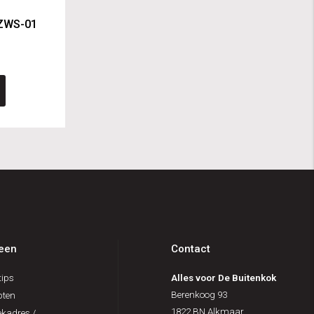
 ZWS-01
een
Contact
ips
Alles voor De Buitenkok
Berenkoog 93
pten
1822 BN Alkmaar
kadres /