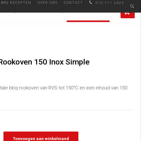
BBQ RECEPTEN
OVER ONS
CONTACT
072-711 2435
Afhalen in Alkmaar
0
IRES
SMAAKMAKERS
ALLE PRODUCTEN
Rookoven 150 Inox Simple
itale bbq rookoven van RVS tot 150°C en een inhoud van 150
Toevoegen aan winkelmand