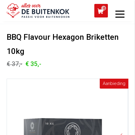
 een werkdag verzonden
Afh
0
Alle producten
BBQ Flavour Hexagon Briketten
10kg
€ 37,-
€ 35,-
Aanbieding