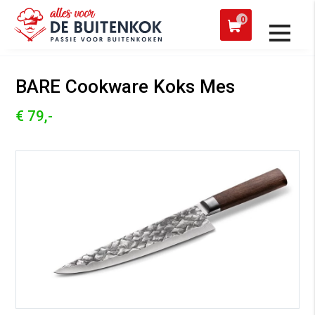
 een werkdag verzonden
Afh
0
Alle producten
BARE Cookware Koks Mes
€ 79,-