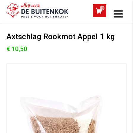
 een werkdag verzonden
Afh
0
Alle producten
Axtschlag Rookmot Appel 1 kg
€ 10,50